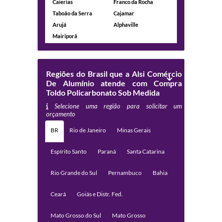
Caierias
Franco da Rocha
Taboão da Serra
Cajamar
Arujá
Alphaville
Mairiporã
Regiões do Brasil que a Alsi Comércio
De Alumínio atende com Compra
Toldo Policarbonato Sob Medida
Selecione uma região para solicitar um
orçamento
BR
Rio de Janeiro
Minas Gerais
Espírito Santo
Paraná
Santa Catarina
Rio Grande do Sul
Pernambuco
Bahia
Ceará
Goiás e Distr. Fed.
Mato Grosso do Sul
Mato Grosso