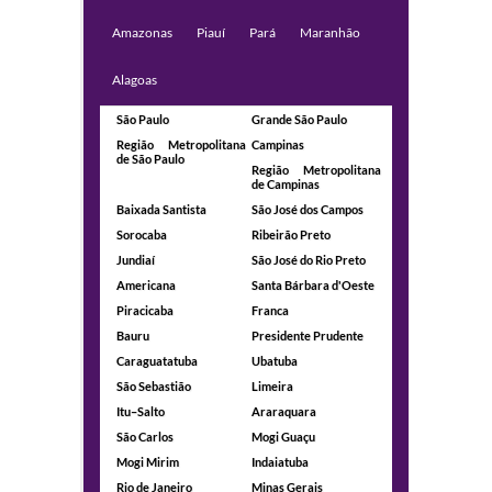
Amazonas
Piauí
Pará
Maranhão
Alagoas
São Paulo
Grande São Paulo
Região Metropolitana
Campinas
de São Paulo
Região Metropolitana
de Campinas
Baixada Santista
São José dos Campos
Sorocaba
Ribeirão Preto
Jundiaí
São José do Rio Preto
Americana
Santa Bárbara d'Oeste
Piracicaba
Franca
Bauru
Presidente Prudente
Caraguatatuba
Ubatuba
São Sebastião
Limeira
Itu–Salto
Araraquara
São Carlos
Mogi Guaçu
Mogi Mirim
Indaiatuba
Rio de Janeiro
Minas Gerais