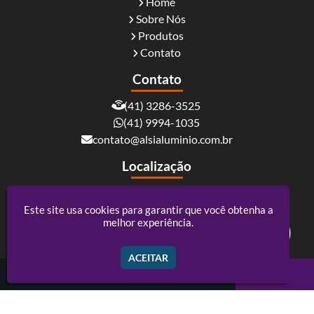
Home
Sobre Nós
Produtos
Contato
Contato
(41) 3286-3525
(41) 9994-1035
contato@alsialuminio.com.br
Localização
Rua Carlos Essenfelder, 4095 - Boqueirão -
Curitiba / PR - CEP: 81730-060
Este site usa cookies para garantir que você obtenha a
melhor experiência.
Alsi Comércio De Alumínio - ACM e Policarbonato
ACEITAR