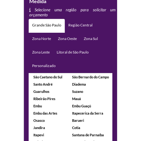
Medida
Selecione uma região para solicitar um
orçamento
Grande São Paulo
Região Central
Zona Norte
Zona Oeste
Zona Sul
Zona Leste
Litoral de São Paulo
Personalizado
São Caetano do Sul
São Bernardo do Campo
Santo André
Diadema
Guarulhos
Suzano
Ribeirão Pires
Mauá
Embu
Embu Guaçú
Embu das Artes
Itapecerica da Serra
Osasco
Barueri
Jandira
Cotia
Itapevi
Santana de Parnaíba