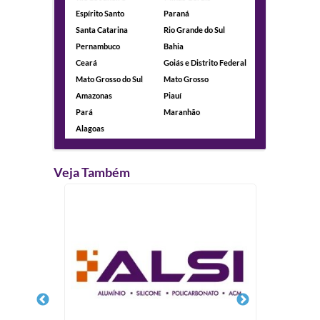
Espírito Santo
Paraná
Santa Catarina
Rio Grande do Sul
Pernambuco
Bahia
Ceará
Goiás e Distrito Federal
Mato Grosso do Sul
Mato Grosso
Amazonas
Piauí
Pará
Maranhão
Alagoas
Veja Também