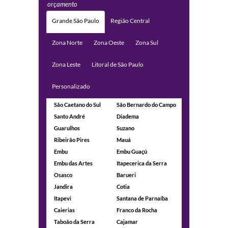
orçamento
Grande São Paulo
Região Central
Zona Norte
Zona Oeste
Zona Sul
Zona Leste
Litoral de São Paulo
Personalizado
São Caetano do Sul
São Bernardo do Campo
Santo André
Diadema
Guarulhos
Suzano
Ribeirão Pires
Mauá
Embu
Embu Guaçú
Embu das Artes
Itapecerica da Serra
Osasco
Barueri
Jandira
Cotia
Itapevi
Santana de Parnaíba
Caierias
Franco da Rocha
Taboão da Serra
Cajamar