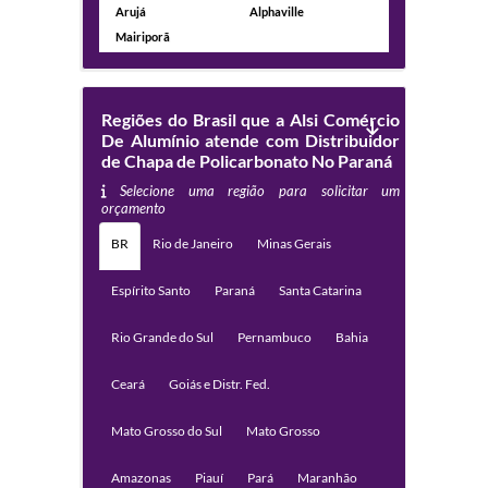
Arujá
Alphaville
Mairiporã
Regiões do Brasil que a Alsi Comércio
De Alumínio atende com Distribuidor
de Chapa de Policarbonato No Paraná
Selecione uma região para solicitar um
orçamento
BR
Rio de Janeiro
Minas Gerais
Espírito Santo
Paraná
Santa Catarina
Rio Grande do Sul
Pernambuco
Bahia
Ceará
Goiás e Distr. Fed.
Mato Grosso do Sul
Mato Grosso
Amazonas
Piauí
Pará
Maranhão