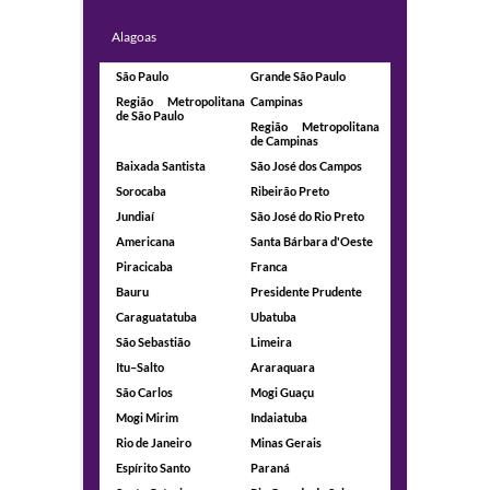
Alagoas
São Paulo
Grande São Paulo
Região Metropolitana
Campinas
de São Paulo
Região Metropolitana
de Campinas
Baixada Santista
São José dos Campos
Sorocaba
Ribeirão Preto
Jundiaí
São José do Rio Preto
Americana
Santa Bárbara d'Oeste
Piracicaba
Franca
Bauru
Presidente Prudente
Caraguatatuba
Ubatuba
São Sebastião
Limeira
Itu–Salto
Araraquara
São Carlos
Mogi Guaçu
Mogi Mirim
Indaiatuba
Rio de Janeiro
Minas Gerais
Espírito Santo
Paraná