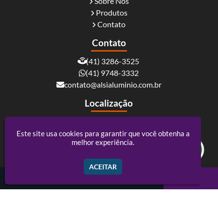
Sobre Nós
Produtos
Contato
Contato
(41) 3286-3525
(41) 9748-3332
contato@alsialuminio.com.br
Localização
Rua Carlos Essenfelder, 4095 - Boqueirão -
Curitiba / PR - CEP: 81730-060
Este site usa cookies para garantir que você obtenha a
melhor experiência.
Alsi Comércio De Alumínio - ACM e Policarbonato
ACEITAR