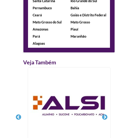
Santa Catarina
Rio Grande do Sul
Pernambuco
Bahia
Ceará
Goiás e Distrito Federal
Mato Grosso do Sul
Mato Grosso
Amazonas
Piauí
Pará
Maranhão
Alagoas
Veja Também