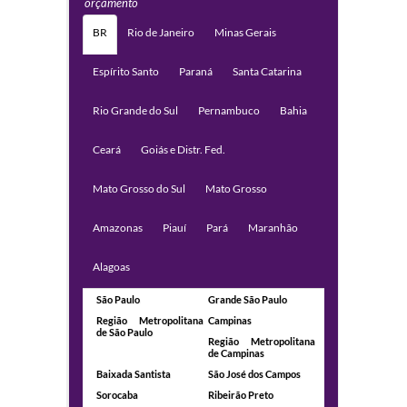
orçamento
BR
Rio de Janeiro
Minas Gerais
Espírito Santo
Paraná
Santa Catarina
Rio Grande do Sul
Pernambuco
Bahia
Ceará
Goiás e Distr. Fed.
Mato Grosso do Sul
Mato Grosso
Amazonas
Piauí
Pará
Maranhão
Alagoas
São Paulo
Grande São Paulo
Região Metropolitana
Campinas
de São Paulo
Região Metropolitana
de Campinas
Baixada Santista
São José dos Campos
Sorocaba
Ribeirão Preto