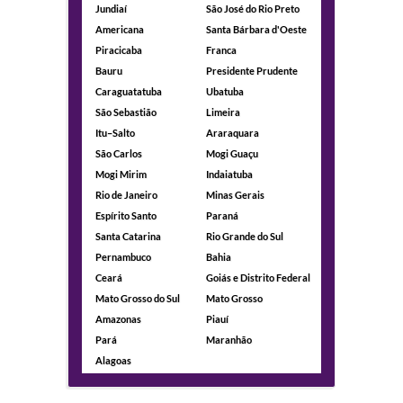
Jundiaí
São José do Rio Preto
Americana
Santa Bárbara d'Oeste
Piracicaba
Franca
Bauru
Presidente Prudente
Caraguatatuba
Ubatuba
São Sebastião
Limeira
Itu–Salto
Araraquara
São Carlos
Mogi Guaçu
Mogi Mirim
Indaiatuba
Rio de Janeiro
Minas Gerais
Espírito Santo
Paraná
Santa Catarina
Rio Grande do Sul
Pernambuco
Bahia
Ceará
Goiás e Distrito Federal
Mato Grosso do Sul
Mato Grosso
Amazonas
Piauí
Pará
Maranhão
Alagoas