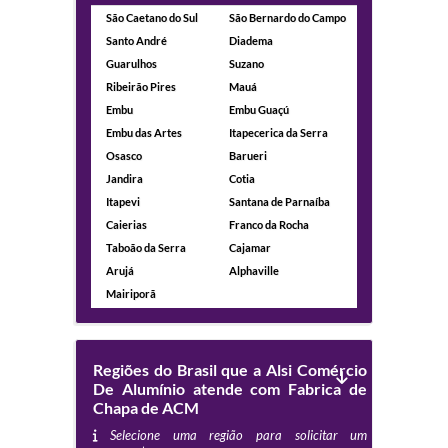
São Caetano do Sul
São Bernardo do Campo
Santo André
Diadema
Guarulhos
Suzano
Ribeirão Pires
Mauá
Embu
Embu Guaçú
Embu das Artes
Itapecerica da Serra
Osasco
Barueri
Jandira
Cotia
Itapevi
Santana de Parnaíba
Caierias
Franco da Rocha
Taboão da Serra
Cajamar
Arujá
Alphaville
Mairiporã
Regiões do Brasil que a Alsi Comércio
De Alumínio atende com Fabrica de
Chapa de ACM
Selecione uma região para solicitar um