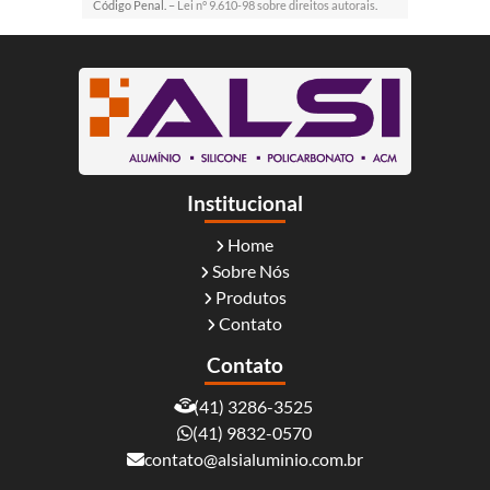
Código Penal. –
Lei n° 9.610-98 sobre direitos autorais
.
Institucional
Home
Sobre Nós
Produtos
Contato
Contato
(41) 3286-3525
(41) 9832-0570
contato@alsialuminio.com.br